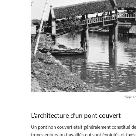
L’ancie
L’architecture d’un pont couvert
Un pont non couvert était généralement constitué de
troncs entiers ou travaillés qui sont épointés et fix