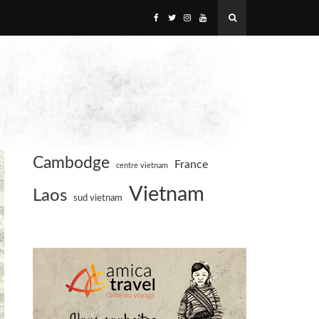
Cambodge
France
centre vietnam
Vietnam
Laos
sud vietnam