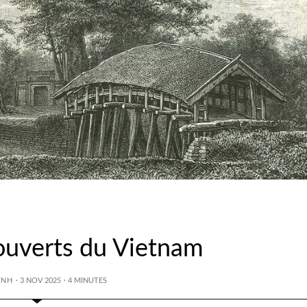
ouverts du Vietnam
ANH
· 3 NOV 2025
·
4
MINUTES