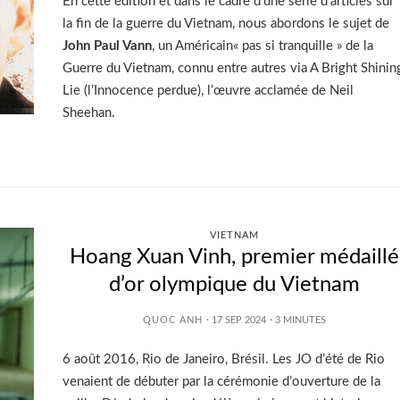
En cette édition et dans le cadre d’une série d’articles sur
la fin de la guerre du Vietnam, nous abordons le sujet de
John Paul Vann
, un Américain« pas si tranquille » de la
Guerre du Vietnam, connu entre autres via A Bright Shinin
Lie (l’Innocence perdue), l’œuvre acclamée de Neil
Sheehan.
VIETNAM
Hoang Xuan Vinh, premier médaillé
d’or olympique du Vietnam
QUOC ANH
· 17 SEP 2024
·
3
MINUTES
6 août 2016, Rio de Janeiro, Brésil. Les JO d’été de Rio
venaient de débuter par la cérémonie d’ouverture de la