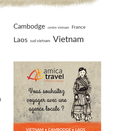
Cambodge
France
centre vietnam
Vietnam
Laos
sud vietnam
n
t