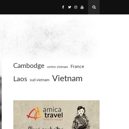
Cambodge
France
centre vietnam
Vietnam
Laos
sud vietnam