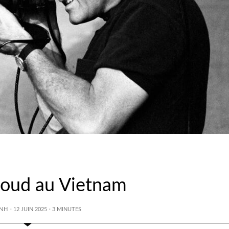
boud au Vietnam
NH
· 12 JUIN 2025
·
3
MINUTES