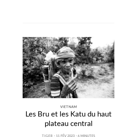
VIETNAM
Les Bru et les Katu du haut
plateau central
TIGER
· 11 FÉV 2023
·
6
MINUTES