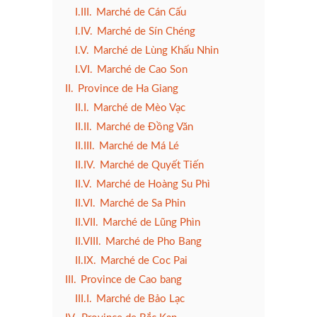
I.III.
Marché de Cán Cấu
I.IV.
Marché de Sín Chéng
I.V.
Marché de Lùng Khấu Nhin
I.VI.
Marché de Cao Son
II.
Province de Ha Giang
II.I.
Marché de Mèo Vạc
II.II.
Marché de Đồng Văn
II.III.
Marché de Má Lé
II.IV.
Marché de Quyết Tiến
II.V.
Marché de Hoàng Su Phì
II.VI.
Marché de Sa Phin
II.VII.
Marché de Lũng Phìn
II.VIII.
Marché de Pho Bang
II.IX.
Marché de Coc Pai
III.
Province de Cao bang
III.I.
Marché de Bảo Lạc