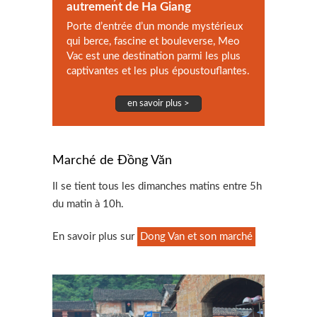
autrement de Ha Giang
Porte d’entrée d’un monde mystérieux
qui berce, fascine et bouleverse, Meo
Vac est une destination parmi les plus
captivantes et les plus époustouflantes.
en savoir plus >
Marché de Đồng Văn
Il se tient tous les dimanches matins entre 5h
du matin à 10h.
En savoir plus sur
Dong Van et son marché