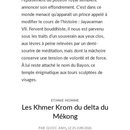
l’épuisement du pouvoir royal semblent
annoncer son effondrement. C’est dans ce
monde menacé qu’apparaît un prince appelé à
modifier le cours de l’histoire : Jayavarman
VII. Fervent bouddhiste, il nous est parvenu
sous les traits d’un souverain aux yeux clos,
aux lèvres à peine relevées par un demi-
sourire de méditation, mais dont la mâchoire
conserve une tension de volonté et de force.
À lui reste attaché le nom du Bayon, ce
temple énigmatique aux tours sculptées de
visages.
ETHNIE HOMME
Les Khmer Krom du delta du
Mékong
,
PAR QUOC ANH
LE 25 JUIN 2026