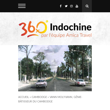
ACCUEIL
»
CAMBODGE
»
VANN MOLYVANN, GÉNIE-
BÂTISSEUR DU CAMBODGE