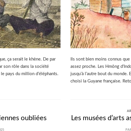
que, ça serait le khène. De par
Ils sont bien moins connus que l
ar son rôle dans la société
assez proche. Les Hmông d’Indoc
 le pays du million d’éléphants.
jusqu’à l’autre bout du monde. Et
choisi la Guyane française. Reto
A
iennes oubliées
Les musées d’arts a
025
PA