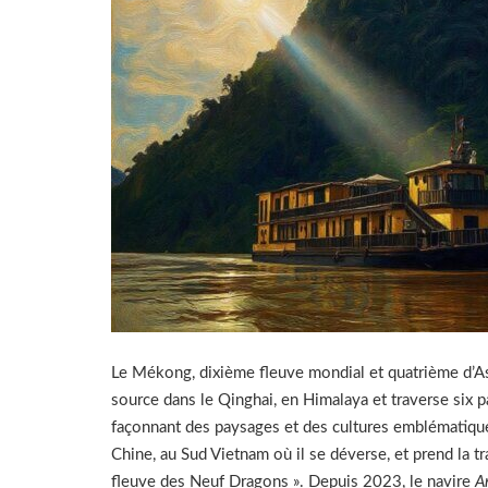
Le Mékong, dixième fleuve mondial
et quatrième d’A
source dans
le Qinghai, en Himalaya et
traverse six 
façonnant des paysages et des cultures emblématique
Chine, au Sud Vietnam où il se déverse, et prend la tr
fleuve des Neuf Dragons ». Depuis 2023, le
navire
A