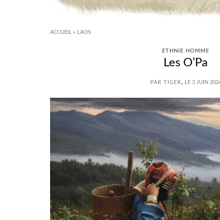
ACCUEIL
»
LAOS
ETHNIE HOMME
Les O’Pa
,
PAR TIGER
LE 3 JUIN 202