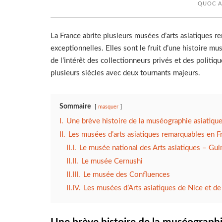
QUOC 
La France abrite plusieurs musées d’arts asiatiques r
exceptionnelles. Elles sont le fruit d’une histoire m
de l’intérêt des collectionneurs privés et des politiqu
plusieurs siècles avec deux tournants majeurs.
Sommaire
masquer
I.
Une brève histoire de la muséographie asiatiqu
II.
Les musées d’arts asiatiques remarquables en F
II.I.
Le musée national des Arts asiatiques – Gu
II.II.
Le musée Cernushi
II.III.
Le musée des Confluences
II.IV.
Les musées d’Arts asiatiques de Nice et d