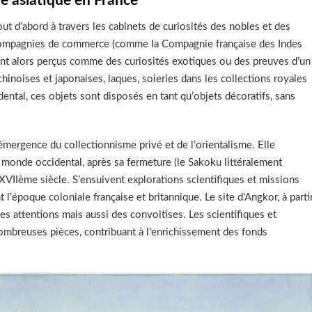
ie asiatique en France
out d’abord à travers les cabinets de curiosités des nobles et des
s compagnies de commerce (comme la Compagnie française des Indes
sont alors perçus comme des curiosités exotiques ou des preuves d’un
inoises et japonaises, laques, soieries dans les collections royales
ental, ces objets sont disposés en tant qu’objets décoratifs, sans
mergence du collectionnisme privé et de l’orientalisme. Elle
 monde occidental, après sa fermeture (le Sakoku littéralement
 XVIIème siècle. S’ensuivent explorations scientifiques et missions
’époque coloniale française et britannique. Le site d’Angkor, à parti
 attentions mais aussi des convoitises. Les scientifiques et
ombreuses pièces, contribuant à l’enrichissement des fonds