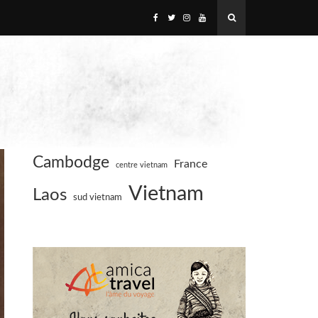
Cambodge
France
centre vietnam
Vietnam
Laos
sud vietnam