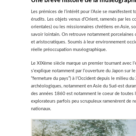
Une brève histoire de la muséograph
Les prémices de l’intérêt pour l’Asie se manifestent t
érudits. Les objets venus d’Orient, ramenés par le
orientales) ou les missionnaires chrétiens en Asie, 
savoir lointain. On retrouve notamment porcelaines ch
et aristocratiques. Soumis à leur environnement occid
réelle préoccupation muséographique.
Le XIXème siècle marque un premier tournant avec l’é
s’explique notamment par l’ouverture du Japon sur le
“fermeture du pays”) à l’Occident depuis le milieu du
archéologiques, notamment en Asie du Sud-est durant l
des années 1860 est notamment le coeur de toutes les
explorateurs parfois peu scrupuleux ramenèrent de n
nationaux.