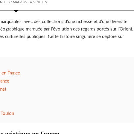
ANH
· 27 MAI 2025
·
4
MINUTES
emarquables, avec des collections d’une richesse et d’une diversité
uséographique marquée par l’évolution des regards portés sur l’Orient,
es culturelles publiques. Cette histoire singulière se déploie sur
e en France
rance
imet
e Toulon