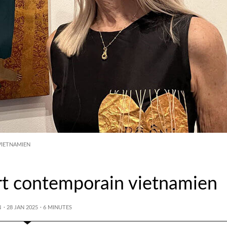
VIETNAMIEN
art contemporain vietnamien
N
· 28 JAN 2025
·
6
MINUTES