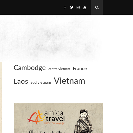
Cambodge
France
centre vietnam
Vietnam
Laos
sud vietnam