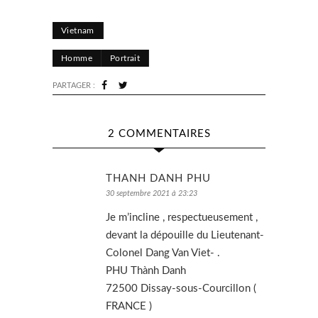
Vietnam
Homme
Portrait
PARTAGER :
2 COMMENTAIRES
THANH DANH PHU
30 septembre 2021 à 23:23
Je m’incline , respectueusement ,
devant la dépouille du Lieutenant-
Colonel Dang Van Viet- .
PHU Thành Danh
72500 Dissay-sous-Courcillon (
FRANCE )