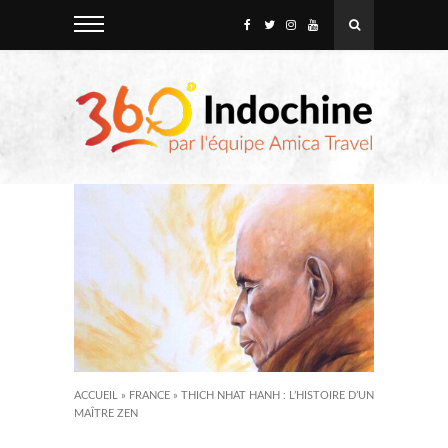
ACCUEIL
»
FRANCE
»
THICH NHAT HANH : L’HISTOIRE D’UN
MAÎTRE ZEN