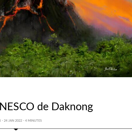
UNESCO de Daknong
N
· 24 JAN 2022
·
4
MINUTES