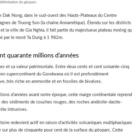
 délimitation du géoparc
de Dak Nong, dans le sud-ouest des Hauts-Plateaux du Centre
agnes de Truong Son (la chaîne Annamitique). Étendu sur les districts
 la ville de Gia Nghia, il fait partie du majestueux plateau mnông qu
é par le mont Ta Dung à 1 982m.
nt quarante millions d’années
es et sa valeur patrimoniale. Entre deux cents et cent soixante-cinq
’ancien supercontinent du Gondwana où il est profondément
e, très riche en ammonite et en fossiles de bivalves.
illions d’années avant notre époque, cette marge continentale reprend
avec des sédiments de couches rouges, des roches andésite-dacite-
nite intrusives.
itoire redevient actif en raison d’activités volcaniques multiphasiques
 sur plus de cinquante pour cent de la surface du géoparc. Cette