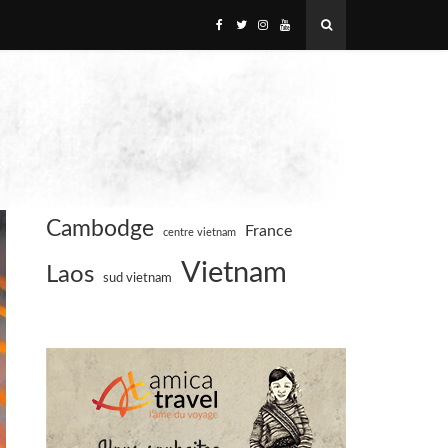
Cambodge
France
centre vietnam
Vietnam
Laos
sud vietnam