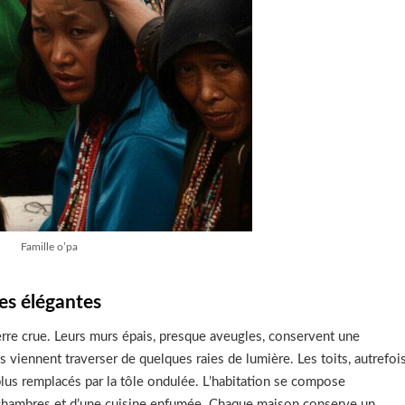
Famille o’pa
es élégantes
erre crue. Leurs murs épais, presque aveugles, conservent une
s viennent traverser de quelques raies de lumière. Les toits, autrefoi
us remplacés par la tôle ondulée. L’habitation se compose
s chambres et d’une cuisine enfumée. Chaque maison conserve un