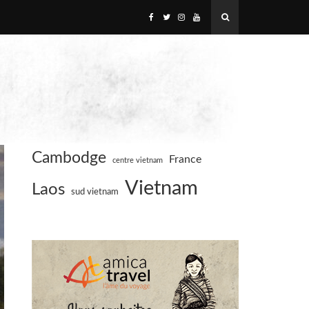
Cambodge
France
centre vietnam
Vietnam
Laos
sud vietnam