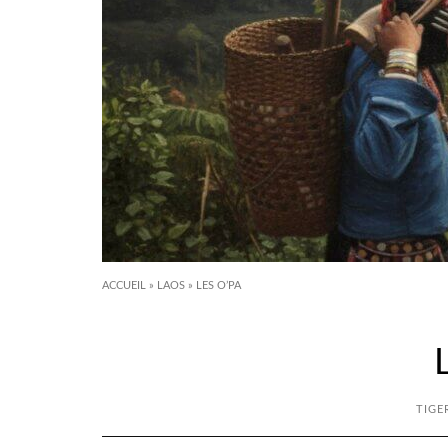
ACCUEIL
»
LAOS
»
LES O’PA
TIGE