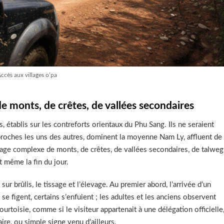
ccès aux villages o’pa
 monts, de crêtes, de vallées secondaires
s, établis sur les contreforts orientaux du Phu Sang. Ils ne seraient
 proches les uns des autres, dominent la moyenne Nam Ly, affluent de
age complexe de monts, de crêtes, de vallées secondaires, de talweg
 même la fin du jour.
sur brûlis, le tissage et l’élevage. Au premier abord, l’arrivée d’un
e figent, certains s’enfuient ; les adultes et les anciens observent
urtoisie, comme si le visiteur appartenait à une délégation officielle
re, ou simple signe venu d’ailleurs.