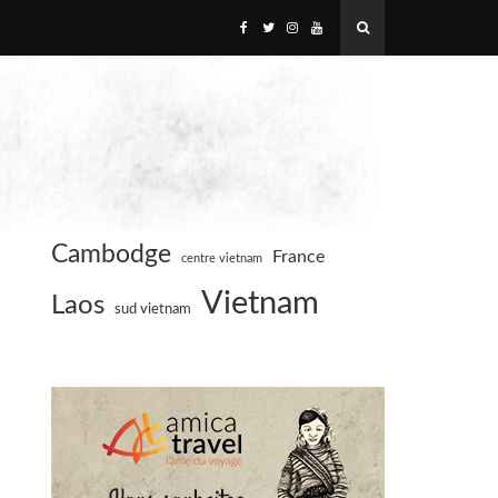
Cambodge
France
centre vietnam
Vietnam
Laos
sud vietnam