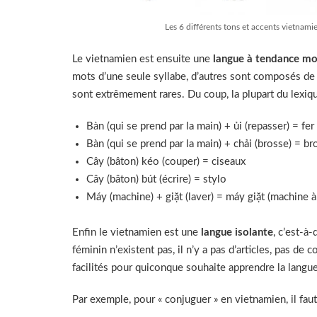
Les 6 différents tons et accents vietnami
Le vietnamien est ensuite une
langue à tendance mo
mots d’une seule syllabe, d’autres sont composés de 
sont extrêmement rares. Du coup, la plupart du lexi
Bàn (qui se prend par la main) + ủi (repasser) = fer
Bàn (qui se prend par la main) + chải (brosse) = br
Cây (bâton) kéo (couper) = ciseaux
Cây (bâton) bút (écrire) = stylo
Máy (machine) + giặt (laver) = máy giặt (machine à
Enfin le vietnamien est une
langue isolante
, c’est-à
féminin n’existent pas, il n’y a pas d’articles, pas de
facilités pour quiconque souhaite apprendre la langue
Par exemple, pour « conjuguer » en vietnamien, il fa