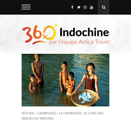
ACCUEIL
»
CAMBODGE
»
LE CAMBODGE, LE LONG DES
BERGES DU MÉKONG