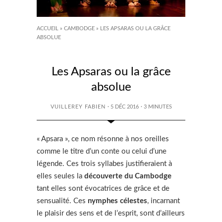
ACCUEIL
»
CAMBODGE
»
LES APSARAS OU LA GRÂCE
ABSOLUE
Les Apsaras ou la grâce
absolue
VUILLEREY FABIEN
· 5 DÉC 2016
·
3
MINUTES
« Apsara », ce nom résonne à nos oreilles
comme le titre d’un conte ou celui d’une
légende. Ces trois syllabes justifieraient à
elles seules la
découverte du Cambodge
tant elles sont évocatrices de grâce et de
sensualité. Ces
nymphes célestes
, incarnant
le plaisir des sens et de l’esprit, sont d’ailleurs