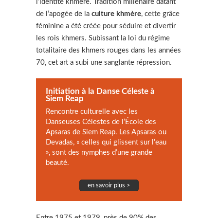
l’identité khmère. Tradition millénaire datant
de l’apogée de la
culture khmère
, cette grâce
féminine a été créée pour séduire et divertir
les rois khmers. Subissant la loi du régime
totalitaire des khmers rouges dans les années
70, cet art a subi une sanglante répression.
Initiation à la Danse Céleste à
Siem Reap
Rencontre culturelle avec les
Danseuses Célestes de l’École des
Apsaras de Siem Reap. Les Apsaras ou
Devadas, « celles qui glissent sur l’eau
», sont des nymphes d’une grande
beauté.
en savoir plus >
Entre 1975 et 1979, près de 90% des