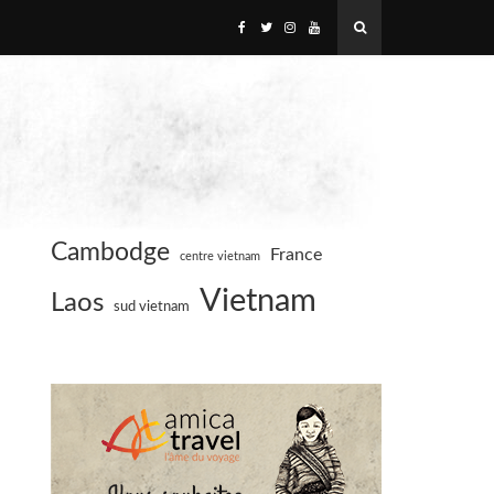
Cambodge
France
centre vietnam
Vietnam
Laos
sud vietnam