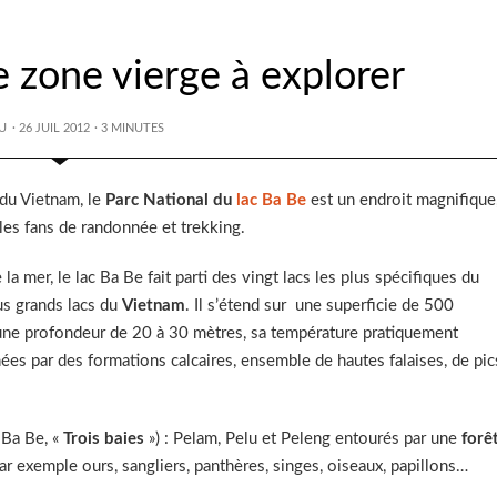
e zone vierge à explorer
U
· 26 JUIL 2012
·
3
MINUTES
du Vietnam, le
Parc National du
lac Ba Be
est un endroit magnifique
les fans de randonnée et trekking.
 mer, le lac Ba Be fait parti des vingt lacs les plus spécifiques du
s grands lacs du
Vietnam
. Il s’étend sur une superficie de 500
D’une profondeur de 20 à 30 mètres, sa température pratiquement
es par des formations calcaires, ensemble de hautes falaises, de pic
 Ba Be, «
Trois baies
») : Pelam, Pelu et Peleng entourés par une
forê
exemple ours, sangliers, panthères, singes, oiseaux, papillons…