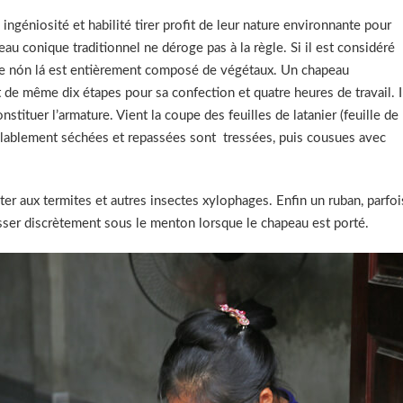
ngéniosité et habilité tirer profit de leur nature environnante pour
eau conique traditionnel ne déroge pas à la règle. Si il est considéré
 le nón lá est entièrement composé de végétaux. Un chapeau
e même dix étapes pour sa confection et quatre heures de travail. I
tituer l’armature. Vient la coupe des feuilles de latanier (feuille de
réalablement séchées et repassées sont tressées, puis cousues avec
ter aux termites et autres insectes xylophages. Enfin un ruban, parfoi
lisser discrètement sous le menton lorsque le chapeau est porté.