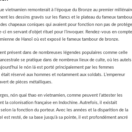
que vietnamien remonterait à l’époque du Bronze au premier millénair
nent les dessins gravés sur les flancs et le plateau du fameux tambou
 des chapeaux coniques qui avaient pour fonction non pas de protége
lle-ci en servant d’objet rituel pour l’invoquer. Rendez-vous en compt
namienne de Hanoï où est exposé le fameux tambour de bronze.
ement présent dans de nombreuses légendes populaires comme celle
ancestrale se pratique dans de nombreux lieux de culte, où les autels
ujourd’hui le nón lá est porté principalement par les femmes
e était réservé aux hommes et notamment aux soldats. L’empereur
uvert de pièces métalliques.
arges, nón quai thao en vietnamien, comme peuvent l’attester les
 la colonisation française en Indochine. Autrefois, il existait
selon la fonction du porteur. Avec les années et la disparition de la
l est resté, de sa base jusqu’à sa pointe, il est profondément ancré