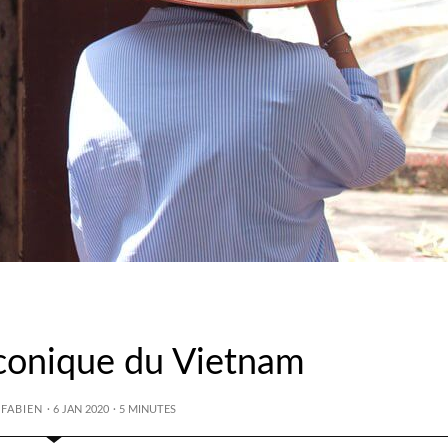
conique du Vietnam
 FABIEN
· 6 JAN 2020
·
5
MINUTES