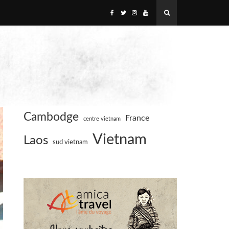
Cambodge
France
centre vietnam
Vietnam
Laos
sud vietnam