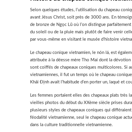
Selon quelques études, l’utilisation du chapeau coni
avant Jésus Christ, soit près de 3000 ans. En témoig
de bronze de Ngọc Lũ où l’on distingue parfaitement
du soleil ou de la pluie mais plutôt de faire venir ce
par vous-même en visitant le musée d’histoire viet
Le chapeau conique vietnamien, le nón lá, est égal
attribuée à la déesse mère Tho Mai dont la dévotion 
sont coiffés de chapeaux coniques multicolores. Si a
vietnamiennes, il fut un temps où le chapeau coniqu
Khải Định avait l’habitude d’en porter un, laqué et co
Les femmes portaient elles des chapeaux plats très l
vieilles photos du début du XXème siècle prises durant
plusieurs styles de chapeaux coniques qui différaient 
féodalité vietnamienne, seul le chapeau conique actue
dans la culture traditionnelle vietnamienne.