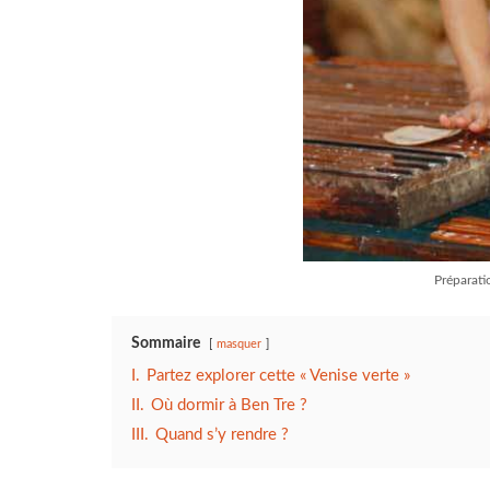
Préparati
Sommaire
masquer
I.
Partez explorer cette « Venise verte »
II.
Où dormir à Ben Tre ?
III.
Quand s’y rendre ?