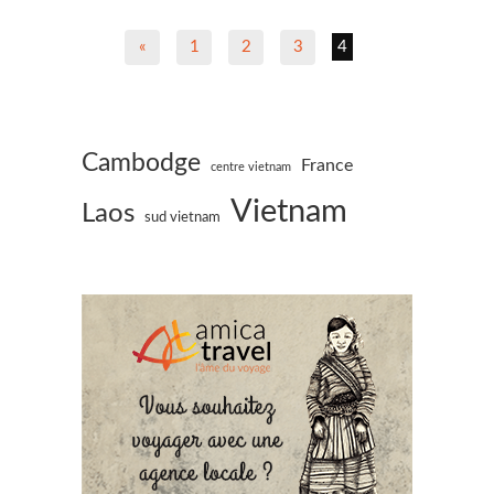
«
1
2
3
4
Cambodge
France
centre vietnam
Vietnam
Laos
sud vietnam